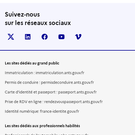
Suivez-nous
sur les réseaux sociaux
X (anciennement TWITTER)
LINKEDIN
FACEBOOK
YOUTUBE
VIMEO
Les sites dédiés au grand public
Immatriculation : immatriculation.ants.gouv.fr
Permis de conduire : permisdeconduire.ants.gouv.fr
Carte d'identité et passeport : passeport.ants.gouv.fr
Prise de RDV en ligne : rendezvouspasseport.ants.gouv.fr
Identité numérique: france-identite.gouv.fr
Les sites dédiés aux professionnels habilités