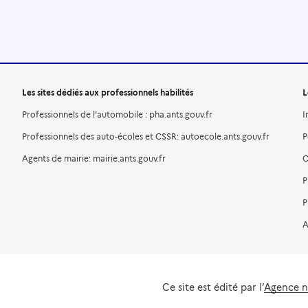
Les sites dédiés aux professionnels habilités
L
Professionnels de l'automobile : pha.ants.gouv.fr
I
Professionnels des auto-écoles et CSSR: autoecole.ants.gouv.fr
P
Agents de mairie: mairie.ants.gouv.fr
C
P
P
A
Ce site est édité par l’
Agence na