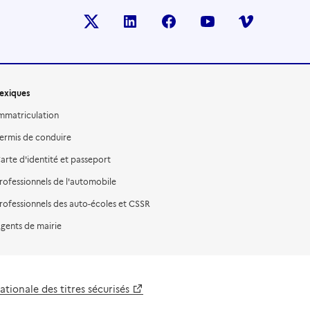
X (anciennement TWITTER)
LINKEDIN
FACEBOOK
YOUTUBE
VIMEO
exiques
mmatriculation
ermis de conduire
arte d'identité et passeport
rofessionnels de l'automobile
rofessionnels des auto-écoles et CSSR
gents de mairie
tionale des titres sécurisés