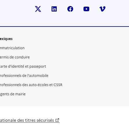
X (anciennement TWITTER)
LINKEDIN
FACEBOOK
YOUTUBE
VIMEO
exiques
mmatriculation
ermis de conduire
arte d'identité et passeport
rofessionnels de l'automobile
rofessionnels des auto-écoles et CSSR
gents de mairie
tionale des titres sécurisés