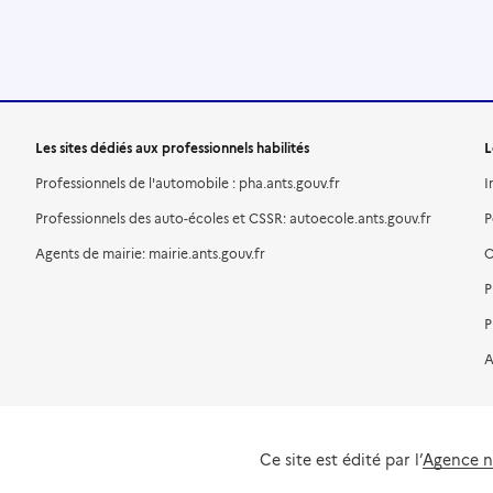
Les sites dédiés aux professionnels habilités
L
Professionnels de l'automobile : pha.ants.gouv.fr
I
Professionnels des auto-écoles et CSSR: autoecole.ants.gouv.fr
P
Agents de mairie: mairie.ants.gouv.fr
C
P
P
A
Ce site est édité par l’
Agence na