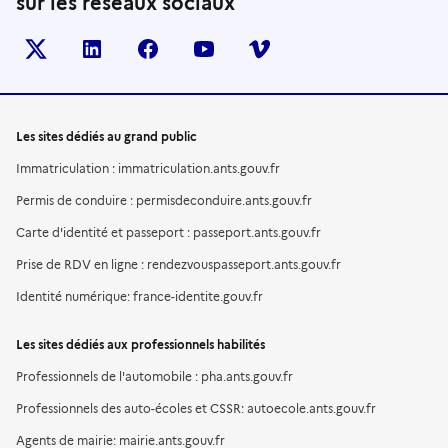
sur les réseaux sociaux
X (anciennement TWITTER)
LINKEDIN
FACEBOOK
YOUTUBE
VIMEO
Les sites dédiés au grand public
Immatriculation : immatriculation.ants.gouv.fr
Permis de conduire : permisdeconduire.ants.gouv.fr
Carte d'identité et passeport : passeport.ants.gouv.fr
Prise de RDV en ligne : rendezvouspasseport.ants.gouv.fr
Identité numérique: france-identite.gouv.fr
Les sites dédiés aux professionnels habilités
Professionnels de l'automobile : pha.ants.gouv.fr
Professionnels des auto-écoles et CSSR: autoecole.ants.gouv.fr
Agents de mairie: mairie.ants.gouv.fr